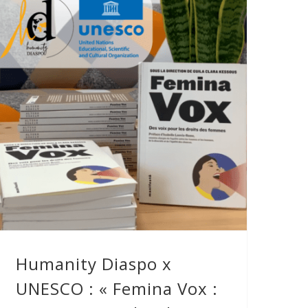
Humanity Diaspo x UNESCO :
« Femina Vox : Des voix pour les
droits des femmes »
Humanity Diaspo x
UNESCO : « Femina Vox :