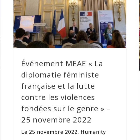
Événement MEAE « La diplomatie
féministe française et la lutte contre
les violences fondées sur le genre »
– 25 novembre 2022
Événement MEAE « La
diplomatie féministe
française et la lutte
contre les violences
fondées sur le genre » –
25 novembre 2022
Le 25 novembre 2022, Humanity