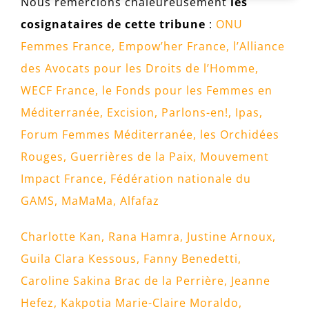
Nous remercions chaleureusement
les
cosignataires de cette tribune
:
ONU
Femmes France
,
Empow’her France
, l’
Alliance
des Avocats pour les Droits de l’Homme
,
WECF France
, le
Fonds pour les Femmes en
Méditerranée
,
Excision, Parlons-en!
,
Ipas
,
Forum Femmes Méditerranée
,
les Orchidées
Rouges
,
Guerrières de la Paix
,
Mouvement
Impact France
,
Fédération nationale du
GAMS
,
MaMaMa
,
Alfafaz
Charlotte Kan
,
Rana Hamra
,
Justine Arnoux
,
Guila Clara Kessous
,
Fanny Benedetti
,
Caroline Sakina Brac de la Perrière,
Jeanne
Hefez
,
Kakpotia Marie-Claire Moraldo
,