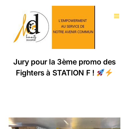
Passer
au
contenu
Jury pour la 3ème promo des
Fighters à STATION F !
Voir