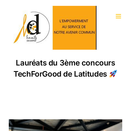
Passer
au
contenu
Lauréats du 3ème concours
TechForGood de Latitudes
Voir